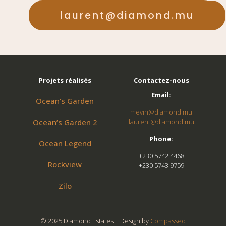
laurent@diamond.mu
Projets réalisés
Contactez-nous
Email:
Ocean’s Garden
mevin@diamond.mu
Ocean’s Garden 2
laurent@diamond.mu
Phone:
Ocean Legend
+230 5742 4468
Rockview
+230 5743 9759
Zilo
© 2025 Diamond Estates | Design by
Compasseo