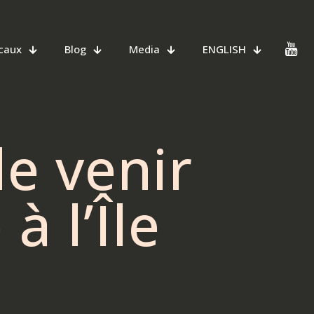
caux
Blog
Media
ENGLISH
e venir
à l’Île