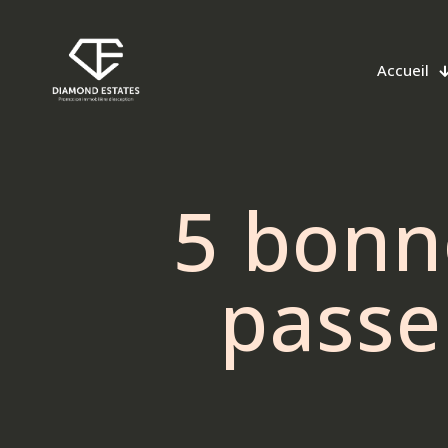
Accueil
5 bonn
passer